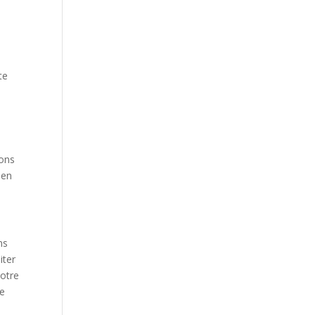
te
ions
 en
ns
iter
votre
ce