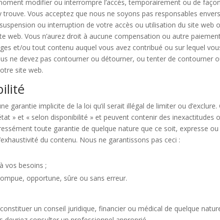
 moment modifier ou interrompre l’accès, temporairement ou de faço
s’y trouve. Vous acceptez que nous ne soyons pas responsables enver
 suspension ou interruption de votre accès ou utilisation du site web 
site web. Vous n’aurez droit à aucune compensation ou autre paiement
lages et/ou tout contenu auquel vous avez contribué ou sur lequel vou
ous ne devez pas contourner ou détourner, ou tenter de contourner 
otre site web.
ilité
 garantie implicite de la loi qu’il serait illégal de limiter ou d’exclure.
tat » et « selon disponibilité » et peuvent contenir des inexactitudes 
ressément toute garantie de quelque nature que ce soit, expresse ou
u l’exhaustivité du contenu. Nous ne garantissons pas ceci :
à vos besoins ;
rrompue, opportune, sûre ou sans erreur.
constituer un conseil juridique, financier ou médical de quelque natur
us devriez consulter un professionnel approprié.