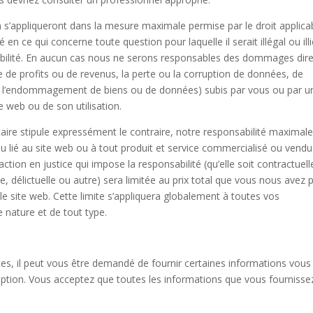
n s’appliqueront dans la mesure maximale permise par le droit applica
 en ce qui concerne toute question pour laquelle il serait illégal ou illi
sabilité. En aucun cas nous ne serons responsables des dommages dir
 de profits ou de revenus, la perte ou la corruption de données, de
ou l’endommagement de biens ou de données) subis par vous ou par u
te web ou de son utilisation.
ire stipule expressément le contraire, notre responsabilité maximal
lié au site web ou à tout produit et service commercialisé ou vendu
’action en justice qui impose la responsabilité (qu’elle soit contractuell
le, délictuelle ou autre) sera limitée au prix total que vous nous avez 
 le site web. Cette limite s’appliquera globalement à toutes vos
 nature et de tout type.
ces, il peut vous être demandé de fournir certaines informations vous
ription. Vous acceptez que toutes les informations que vous fournisse