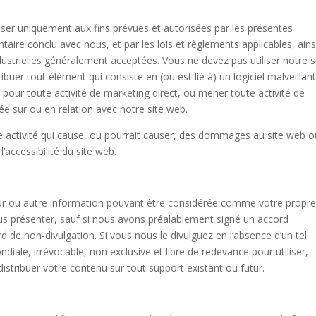
iliser uniquement aux fins prévues et autorisées par les présentes
aire conclu avec nous, et par les lois et règlements applicables, ains
ndustrielles généralement acceptées. Vous ne devez pas utiliser notre s
ibuer tout élément qui consiste en (ou est lié à) un logiciel malveillant
b pour toute activité de marketing direct, ou mener toute activité de
 sur ou en relation avec notre site web.
ute activité qui cause, ou pourrait causer, des dommages au site web o
l’accessibilité du site web.
ur ou autre information pouvant être considérée comme votre propr
ous présenter, sauf si nous avons préalablement signé un accord
rd de non-divulgation. Si vous nous le divulguez en l’absence d’un tel
iale, irrévocable, non exclusive et libre de redevance pour utiliser,
 distribuer votre contenu sur tout support existant ou futur.