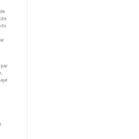
ble
cite
ects
ne
e
 par
e,
payé
z