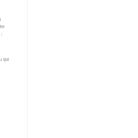
i
ite
 ;
u qui
e