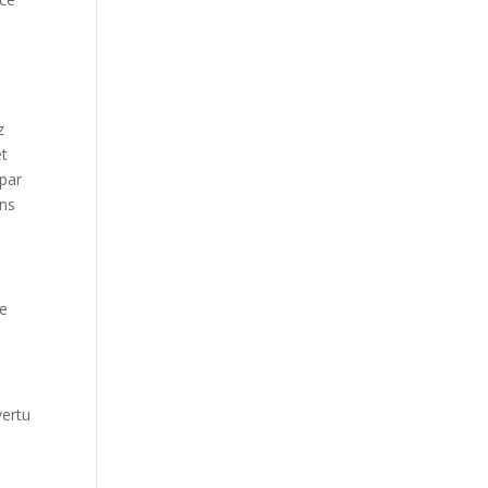
z
et
 par
ons
le
vertu