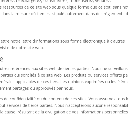
sférerez, téléchargerez, transmettrez, monétiserez, vendrez,
 ressources de ce site web sous quelque forme que ce soit, sans no
t dans la mesure où il en est stipulé autrement dans des règlements 
tre notre lettre d’informations sous forme électronique à d’autres
visite de notre site web.
ie
utres références aux sites web de tierces parties. Nous ne surveillons
arties qui sont liés à ce site web. Les produits ou services offerts pa
énérales applicables de ces tiers. Les opinions exprimées ou les élém
irement partagés ou approuvés par nous.
de confidentialité ou du contenu de ces sites. Vous assumez tous l
e tout services de tierce parties. Nous n’accepterons aucune responsabil
a cause, résultant de la divulgation de vos informations personnelles